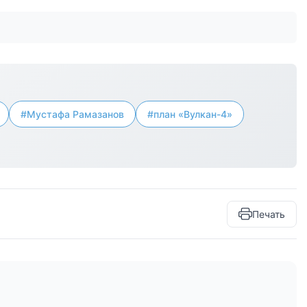
#Мустафа Рамазанов
#план «Вулкан-4»
Печать