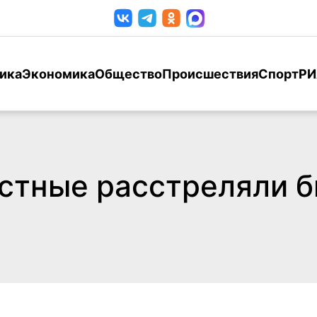
ика
Экономика
Общество
Происшествия
Спорт
РИ
естные расстреляли 