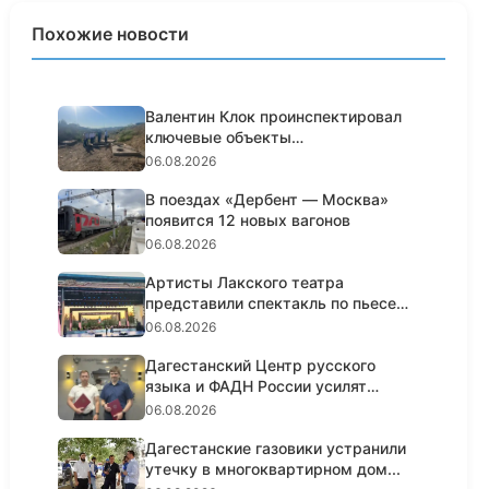
Похожие новости
Валентин Клок проинспектировал
ключевые объекты
водоснабжени...
06.08.2026
В поездах «Дербент — Москва»
появится 12 новых вагонов
06.08.2026
Артисты Лакского театра
представили спектакль по пьесе
Шексп...
06.08.2026
Дагестанский Центр русского
языка и ФАДН России усилят
работ...
06.08.2026
Дагестанские газовики устранили
утечку в многоквартирном дом...