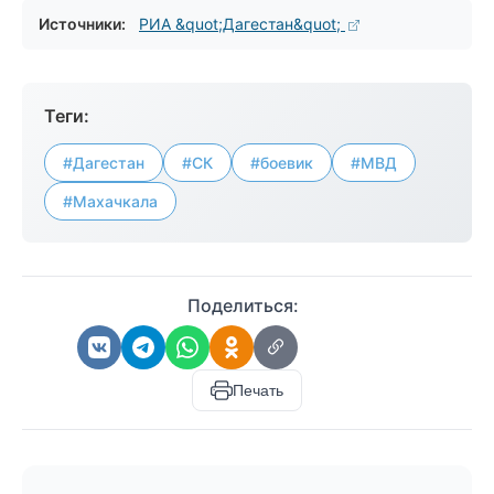
Источники:
РИА &quot;Дагестан&quot;
Теги:
#Дагестан
#СК
#боевик
#МВД
#Махачкала
Поделиться:
Печать