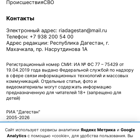
Происшествия
СВО
Контакты
Электронный адрес:
riadagestan@mail.ru
Телефон: +7 938 200 54 00
Адрес редакции: Республика Дагестан, г.
Махачкала, пр. Насрутдинова 1А
Регистрационный номер СМИ: ИА № ФС 77 – 75429 от
19.04.2019 года выдано Федеральной службой по надзору
в сфере связи информационных технологий и массовых
коммуникаций. Отдельные статьи, фото и
видеоматериалы могут содержать информацию
предназначенную для читателей 18+ (запрещено для
детей)
Политика конфиденциальности
·
Согласие на обработку ПДн
РИА "Дагестан"
2005-2026
© - Правила
использования
Сайт использует сервисы аналитики
Яндекс Метрика
и
Google
материалов.
Analytics
с помощью «cookie», для удобства пользования. Вы
Авторские