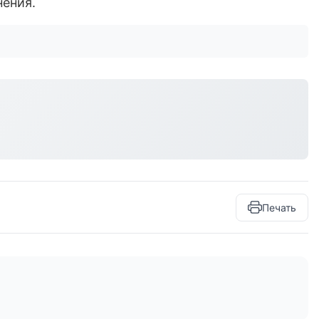
нения.
Печать