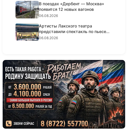
В поездах «Дербент — Москва»
появится 12 новых вагонов
06.08.2026
Артисты Лакского театра
представили спектакль по пьесе
Шексп...
06.08.2026