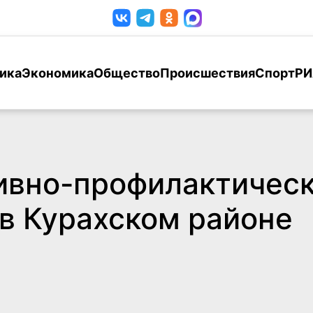
ика
Экономика
Общество
Происшествия
Спорт
РИ
ивно-профилактическ
в Курахском районе