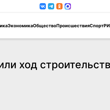
ика
Экономика
Общество
Происшествия
Спорт
РИ
ли ход строительств