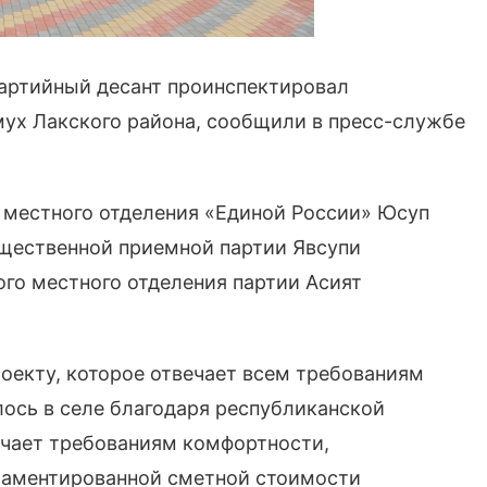
артийный десант проинспектировал
мух Лакского района, сообщили в пресс-службе
ь местного отделения «Единой России» Юсуп
бщественной приемной партии Явсупи
го местного отделения партии Асият
оекту, которое отвечает всем требованиям
ось в селе благодаря республиканской
ечает требованиям комфортности,
гламентированной сметной стоимости