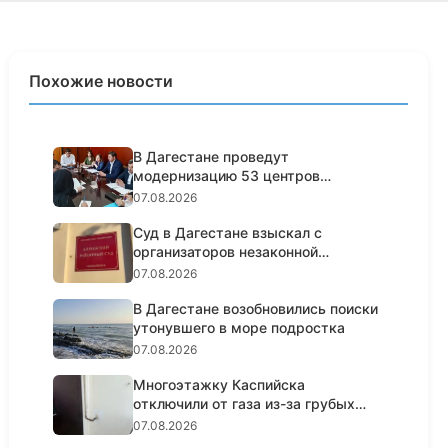
Похожие новости
В Дагестане проведут
модернизацию 53 центров
занятости насел...
07.08.2026
Суд в Дагестане взыскал с
организаторов незаконной
банковско...
07.08.2026
В Дагестане возобновились поиски
утонувшего в море подростка
07.08.2026
Многоэтажку Каспийска
отключили от газа из-за грубых
нарушен...
07.08.2026