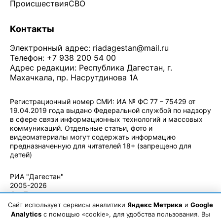
Происшествия
СВО
Контакты
Электронный адрес:
riadagestan@mail.ru
Телефон: +7 938 200 54 00
Адрес редакции: Республика Дагестан, г.
Махачкала, пр. Насрутдинова 1А
Регистрационный номер СМИ: ИА № ФС 77 – 75429 от
19.04.2019 года выдано Федеральной службой по надзору
в сфере связи информационных технологий и массовых
коммуникаций. Отдельные статьи, фото и
видеоматериалы могут содержать информацию
предназначенную для читателей 18+ (запрещено для
детей)
Политика конфиденциальности
·
Согласие на обработку ПДн
РИА "Дагестан"
2005-2026
© - Правила
использования
Сайт использует сервисы аналитики
Яндекс Метрика
и
Google
материалов.
Analytics
с помощью «cookie», для удобства пользования. Вы
Авторские