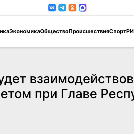
ика
Экономика
Общество
Происшествия
Спорт
РИ
удет взаимодействов
етом при Главе Респ