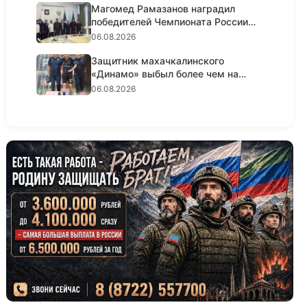
Магомед Рамазанов наградил
победителей Чемпионата России
по...
06.08.2026
Защитник махачкалинского
«Динамо» выбыл более чем на
полгода...
06.08.2026