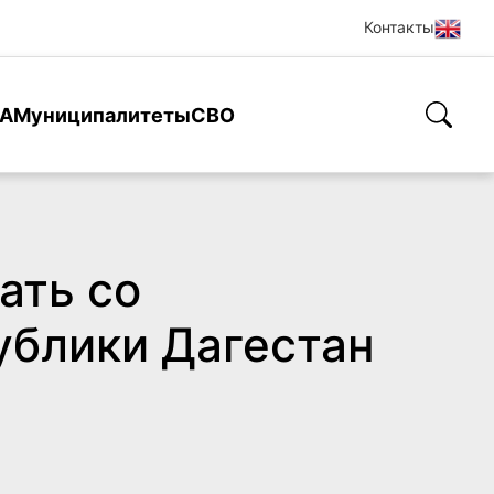
Контакты
А
Муниципалитеты
СВО
ать со
ублики Дагестан