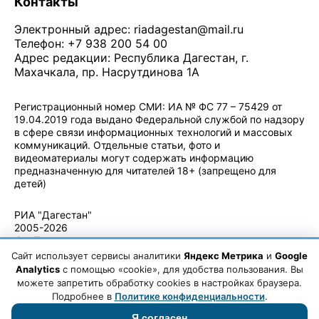
Контакты
Электронный адрес:
riadagestan@mail.ru
Телефон: +7 938 200 54 00
Адрес редакции: Республика Дагестан, г.
Махачкала, пр. Насрутдинова 1А
Регистрационный номер СМИ: ИА № ФС 77 – 75429 от
19.04.2019 года выдано Федеральной службой по надзору
в сфере связи информационных технологий и массовых
коммуникаций. Отдельные статьи, фото и
видеоматериалы могут содержать информацию
предназначенную для читателей 18+ (запрещено для
детей)
Политика конфиденциальности
·
Согласие на обработку ПДн
РИА "Дагестан"
2005-2026
© - Правила
использования
Сайт использует сервисы аналитики
Яндекс Метрика
и
Google
материалов.
Analytics
с помощью «cookie», для удобства пользования. Вы
Авторские
можете запретить обработку cookies в настройках браузера.
права
Подробнее в
Политике конфиденциальности
.
Я согласен