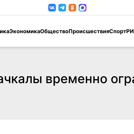
ика
Экономика
Общество
Происшествия
Спорт
РИ
ачкалы временно огр