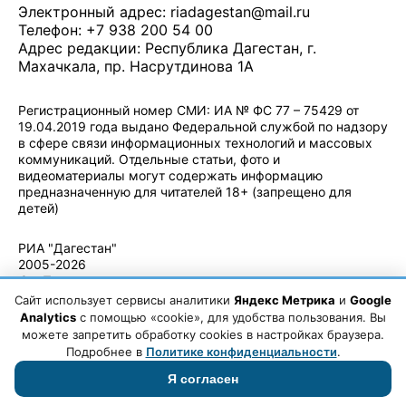
Электронный адрес:
riadagestan@mail.ru
Телефон: +7 938 200 54 00
Адрес редакции: Республика Дагестан, г.
Махачкала, пр. Насрутдинова 1А
Регистрационный номер СМИ: ИА № ФС 77 – 75429 от
19.04.2019 года выдано Федеральной службой по надзору
в сфере связи информационных технологий и массовых
коммуникаций. Отдельные статьи, фото и
видеоматериалы могут содержать информацию
предназначенную для читателей 18+ (запрещено для
детей)
Политика конфиденциальности
·
Согласие на обработку ПДн
РИА "Дагестан"
2005-2026
© - Правила
использования
Сайт использует сервисы аналитики
Яндекс Метрика
и
Google
материалов.
Analytics
с помощью «cookie», для удобства пользования. Вы
Авторские
можете запретить обработку cookies в настройках браузера.
права
Подробнее в
Политике конфиденциальности
.
Я согласен