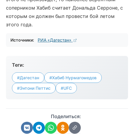
соперником Хабиб считает Дональда Серроне, с
которым он должен был провести бой летом
этого года.
Источники:
РИА «Дагестан»
Теги:
#Дагестан
#Хабиб Нурмагомедов
#Энтони Петтис
#UFC
Поделиться: