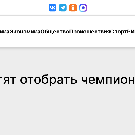
ика
Экономика
Общество
Происшествия
Спорт
РИ
тят отобрать чемпион