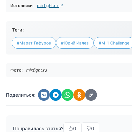
Источники:
mixfight.ru
Теги:
#Марат Гафуров
#Юрий Ивлев
#M-1 Challenge
Фото:
mixfight.ru
Поделиться:
Понравилась статья?
0
0