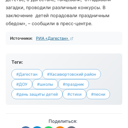
загадки, проводили различные конкурсы. В
заключение детей порадовали праздничным
обедом», – сообщили в пресс-центре.
Источники:
РИА «Дагестан»
Теги:
#Дагестан
#Хасавюртовский район
#ДОУ
#школы
#праздник
#день защиты детей
#стихи
#песни
Поделиться: