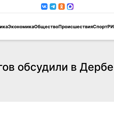
ика
Экономика
Общество
Происшествия
Спорт
РИ
ов обсудили в Дербе