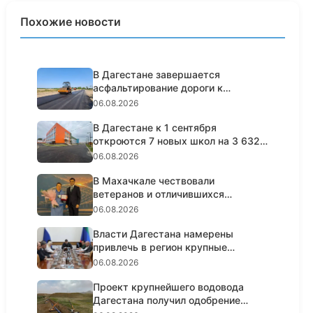
Похожие новости
В Дагестане завершается
асфальтирование дороги к
Самурскому...
06.08.2026
В Дагестане к 1 сентября
откроются 7 новых школ на 3 632
мес...
06.08.2026
В Махачкале чествовали
ветеранов и отличившихся
работников с...
06.08.2026
Власти Дагестана намерены
привлечь в регион крупные
сетевые...
06.08.2026
Проект крупнейшего водовода
Дагестана получил одобрение