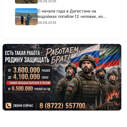
госэ...
06.08.2026
С начала года в Дагестане на
водоёмах погибли 12 человек, из...
06.08.2026