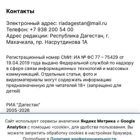
Контакты
Электронный адрес:
riadagestan@mail.ru
Телефон: +7 938 200 54 00
Адрес редакции: Республика Дагестан, г.
Махачкала, пр. Насрутдинова 1А
Регистрационный номер СМИ: ИА № ФС 77 – 75429 от
19.04.2019 года выдано Федеральной службой по надзору
в сфере связи информационных технологий и массовых
коммуникаций. Отдельные статьи, фото и
видеоматериалы могут содержать информацию
предназначенную для читателей 18+ (запрещено для
детей)
Политика конфиденциальности
·
Согласие на обработку ПДн
РИА "Дагестан"
2005-2026
© - Правила
Сайт использует сервисы аналитики
Яндекс Метрика
и
Google
использования
материалов.
Analytics
с помощью «cookie», для удобства пользования. Вы
Авторские
можете запретить обработку cookies в настройках браузера.
права
Подробнее в
Политике конфиденциальности
.