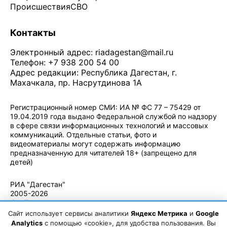
Происшествия
СВО
Контакты
Электронный адрес:
riadagestan@mail.ru
Телефон: +7 938 200 54 00
Адрес редакции: Республика Дагестан, г.
Махачкала, пр. Насрутдинова 1А
Регистрационный номер СМИ: ИА № ФС 77 – 75429 от
19.04.2019 года выдано Федеральной службой по надзору
в сфере связи информационных технологий и массовых
коммуникаций. Отдельные статьи, фото и
видеоматериалы могут содержать информацию
предназначенную для читателей 18+ (запрещено для
детей)
Политика конфиденциальности
·
Согласие на обработку ПДн
РИА "Дагестан"
2005-2026
© - Правила
использования
Сайт использует сервисы аналитики
Яндекс Метрика
и
Google
материалов.
Analytics
с помощью «cookie», для удобства пользования. Вы