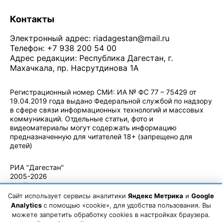
Контакты
Электронный адрес:
riadagestan@mail.ru
Телефон: +7 938 200 54 00
Адрес редакции: Республика Дагестан, г.
Махачкала, пр. Насрутдинова 1А
Регистрационный номер СМИ: ИА № ФС 77 – 75429 от
19.04.2019 года выдано Федеральной службой по надзору
в сфере связи информационных технологий и массовых
коммуникаций. Отдельные статьи, фото и
видеоматериалы могут содержать информацию
предназначенную для читателей 18+ (запрещено для
детей)
Политика конфиденциальности
·
Согласие на обработку ПДн
РИА "Дагестан"
2005-2026
© - Правила
использования
Сайт использует сервисы аналитики
Яндекс Метрика
и
Google
материалов.
Analytics
с помощью «cookie», для удобства пользования. Вы
Авторские
можете запретить обработку cookies в настройках браузера.
права