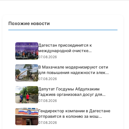
Похожие новости
Дагестан присоединится к
международной очистке
побережья Кас...
07.08.2026
В Махачкале модернизируют сети
для повышения надежности элек...
07.08.2026
Депутат Госдумы Абдулхаким
Гаджиев организовал досуг для
100...
07.08.2026
Гендиректор компании в Дагестане
отправится в колонию за мош...
07.08.2026