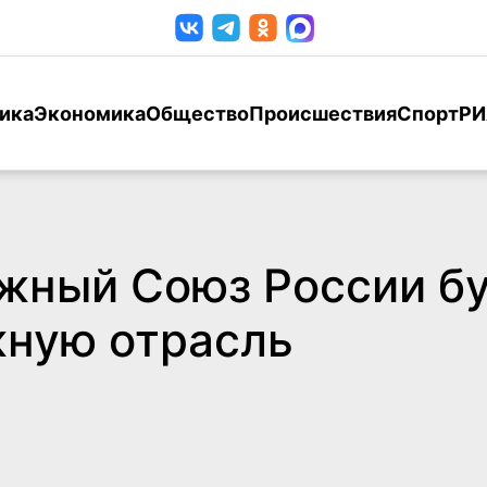
ика
Экономика
Общество
Происшествия
Спорт
РИ
ыжный Союз России б
жную отрасль