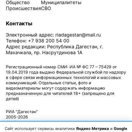
Общество
Муниципалитеты
Происшествия
СВО
Контакты
Электронный адрес:
riadagestan@mail.ru
Телефон: +7 938 200 54 00
Адрес редакции: Республика Дагестан, г.
Махачкала, пр. Насрутдинова 1А
Регистрационный номер СМИ: ИА № ФС 77 – 75429 от
19.04.2019 года выдано Федеральной службой по надзору
в сфере связи информационных технологий и массовых
коммуникаций. Отдельные статьи, фото и
видеоматериалы могут содержать информацию
предназначенную для читателей 18+ (запрещено для
детей)
Политика конфиденциальности
·
Согласие на обработку ПДн
РИА "Дагестан"
2005-2026
© - Правила
использования
Сайт использует сервисы аналитики
Яндекс Метрика
и
Google