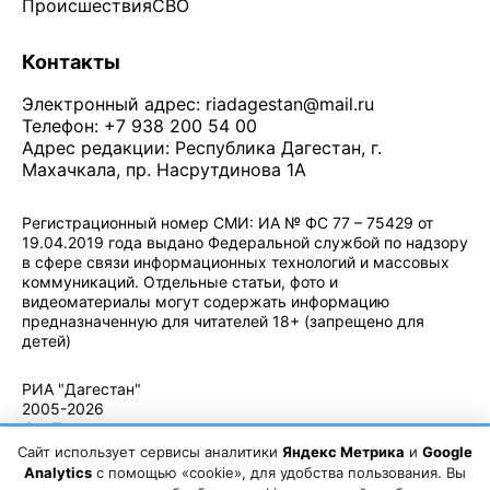
Происшествия
СВО
Контакты
Электронный адрес:
riadagestan@mail.ru
Телефон: +7 938 200 54 00
Адрес редакции: Республика Дагестан, г.
Махачкала, пр. Насрутдинова 1А
Регистрационный номер СМИ: ИА № ФС 77 – 75429 от
19.04.2019 года выдано Федеральной службой по надзору
в сфере связи информационных технологий и массовых
коммуникаций. Отдельные статьи, фото и
видеоматериалы могут содержать информацию
предназначенную для читателей 18+ (запрещено для
детей)
Политика конфиденциальности
·
Согласие на обработку ПДн
РИА "Дагестан"
2005-2026
© - Правила
использования
Сайт использует сервисы аналитики
Яндекс Метрика
и
Google
материалов.
Analytics
с помощью «cookie», для удобства пользования. Вы
Авторские