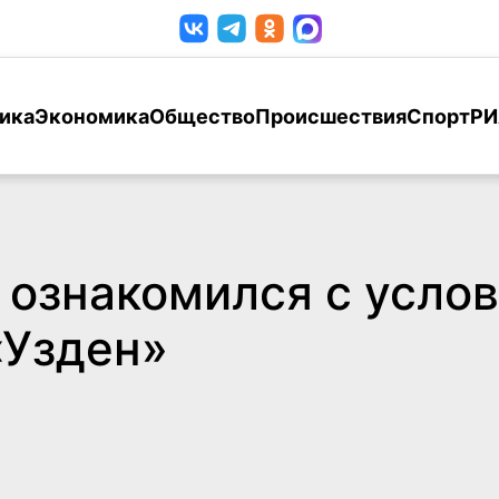
ика
Экономика
Общество
Происшествия
Спорт
РИ
ознакомился с услов
«Узден»