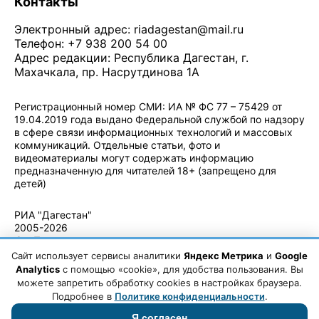
Контакты
Электронный адрес:
riadagestan@mail.ru
Телефон: +7 938 200 54 00
Адрес редакции: Республика Дагестан, г.
Махачкала, пр. Насрутдинова 1А
Регистрационный номер СМИ: ИА № ФС 77 – 75429 от
19.04.2019 года выдано Федеральной службой по надзору
в сфере связи информационных технологий и массовых
коммуникаций. Отдельные статьи, фото и
видеоматериалы могут содержать информацию
предназначенную для читателей 18+ (запрещено для
детей)
Политика конфиденциальности
·
Согласие на обработку ПДн
РИА "Дагестан"
2005-2026
© - Правила
использования
Сайт использует сервисы аналитики
Яндекс Метрика
и
Google
материалов.
Analytics
с помощью «cookie», для удобства пользования. Вы
Авторские
можете запретить обработку cookies в настройках браузера.
права
Подробнее в
Политике конфиденциальности
.
Я согласен