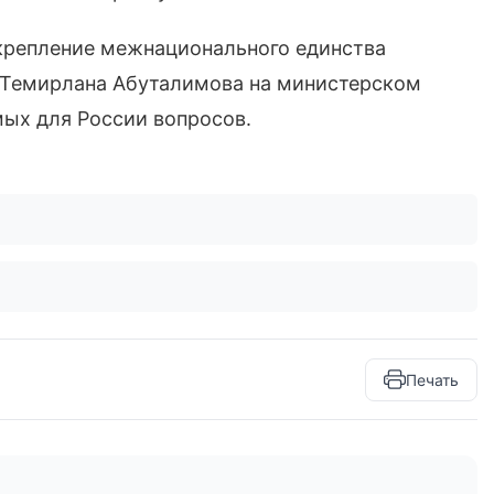
укрепление межнационального единства
а Темирлана Абуталимова на министерском
мых для России вопросов.
Печать