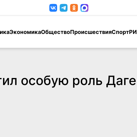
ика
Экономика
Общество
Происшествия
Спорт
РИ
ил особую роль Даге