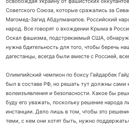
освобождая Украину от фашистских оккупантов
Советского Союза, которые сражались за Севас
Магомед-Загид Абдулманапов. Российский наро
народ. Все говорят о вхождении Крыма в Росси
Оскал фашизма, подстрекаемый США, обнаружив
нужна бдительность для того, чтобы беречь н
дагестанцы, всегда были вместе с Россией, все
Олимпийский чемпион по боксу Гайдарбек Гайд
был в составе РФ, но решать тут должны сами
волеизъявления и безопасности. Какое бы реше
буду его уважать, поскольку решение народа л
инстанции. Дело лишь в том, чтобы это решен
теми, с кем они хотят быть, нужно поддержать