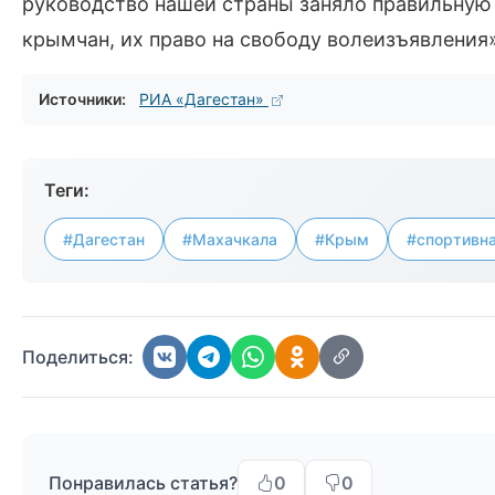
руководство нашей страны заняло правильную
крымчан, их право на свободу волеизъявления»
Источники:
РИА «Дагестан»
Теги:
#Дагестан
#Махачкала
#Крым
#спортивн
Поделиться:
Понравилась статья?
0
0