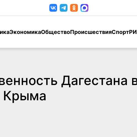
ика
Экономика
Общество
Происшествия
Спорт
РИ
венность Дагестана 
й Крыма