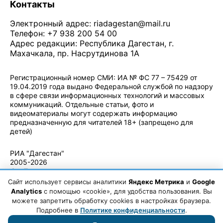
Контакты
Электронный адрес:
riadagestan@mail.ru
Телефон: +7 938 200 54 00
Адрес редакции: Республика Дагестан, г.
Махачкала, пр. Насрутдинова 1А
Регистрационный номер СМИ: ИА № ФС 77 – 75429 от
19.04.2019 года выдано Федеральной службой по надзору
в сфере связи информационных технологий и массовых
коммуникаций. Отдельные статьи, фото и
видеоматериалы могут содержать информацию
предназначенную для читателей 18+ (запрещено для
детей)
Политика конфиденциальности
·
Согласие на обработку ПДн
РИА "Дагестан"
2005-2026
© - Правила
использования
Сайт использует сервисы аналитики
Яндекс Метрика
и
Google
материалов.
Analytics
с помощью «cookie», для удобства пользования. Вы
Авторские
можете запретить обработку cookies в настройках браузера.
права
Подробнее в
Политике конфиденциальности
.