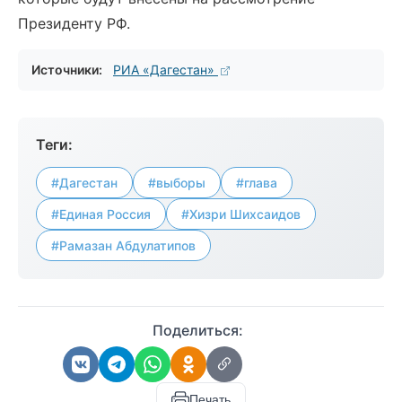
Президенту РФ.
Источники:
РИА «Дагестан»
Теги:
#Дагестан
#выборы
#глава
#Единая Россия
#Хизри Шихсаидов
#Рамазан Абдулатипов
Поделиться:
Печать