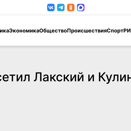
ика
Экономика
Общество
Происшествия
Спорт
РИ
сетил Лакский и Кули