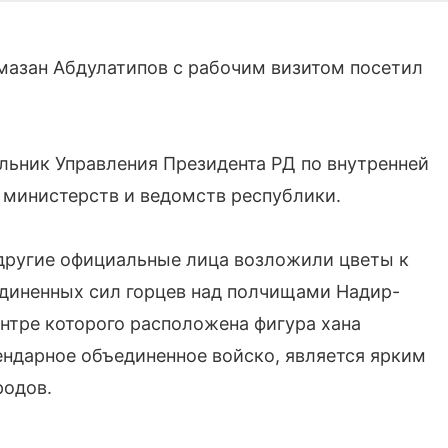
Рамазан Абдулатипов с рабочим визитом посетил
льник Управления Президента РД по внутренней
 министерств и ведомств республики.
 другие официальные лица возложили цветы к
единенных сил горцев над полчищами Надир-
центре которого расположена фигура хана
ендарное объединенное войско, является ярким
родов.