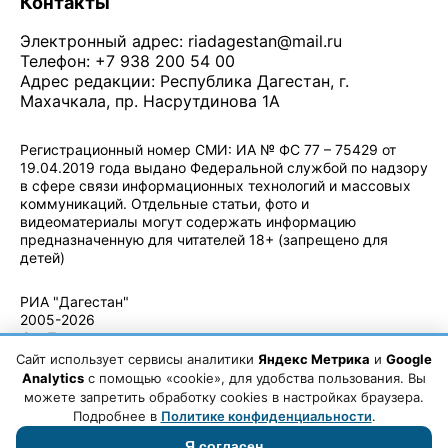
Контакты
Электронный адрес:
riadagestan@mail.ru
Телефон: +7 938 200 54 00
Адрес редакции: Республика Дагестан, г.
Махачкала, пр. Насрутдинова 1А
Регистрационный номер СМИ: ИА № ФС 77 – 75429 от
19.04.2019 года выдано Федеральной службой по надзору
в сфере связи информационных технологий и массовых
коммуникаций. Отдельные статьи, фото и
видеоматериалы могут содержать информацию
предназначенную для читателей 18+ (запрещено для
детей)
Политика конфиденциальности
·
Согласие на обработку ПДн
РИА "Дагестан"
2005-2026
© - Правила
использования
Сайт использует сервисы аналитики
Яндекс Метрика
и
Google
материалов.
Analytics
с помощью «cookie», для удобства пользования. Вы
Авторские
можете запретить обработку cookies в настройках браузера.
права
Подробнее в
Политике конфиденциальности
.
Я согласен