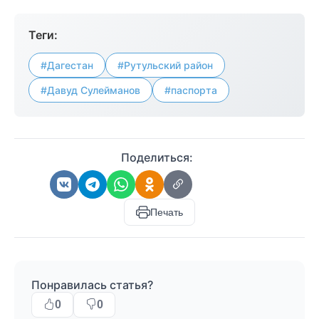
Теги:
#Дагестан
#Рутульский район
#Давуд Сулейманов
#паспорта
Поделиться:
Печать
Понравилась статья?
0
0