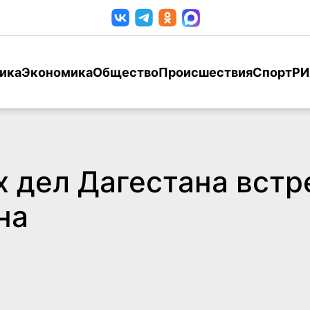
ика
Экономика
Общество
Происшествия
Спорт
РИ
 дел Дагестана встр
на