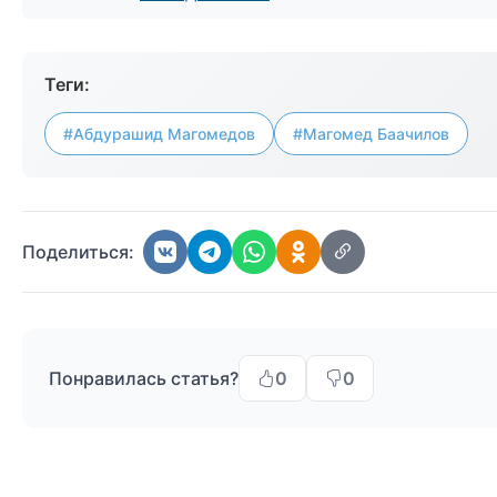
Теги:
#Абдурашид Магомедов
#Магомед Баачилов
Поделиться:
Понравилась статья?
0
0