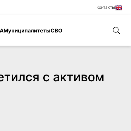
Контакты
А
Муниципалитеты
СВО
етился с активом