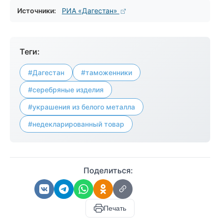
Источники:
РИА «Дагестан»
Теги:
#Дагестан
#таможенники
#серебряные изделия
#украшения из белого металла
#недекларированный товар
Поделиться:
Печать