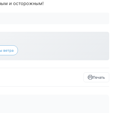
ьным и осторожным!
ы ветра
Печать