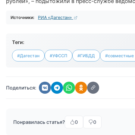
рублей», – подытожили в пресс-службе ведомс
Источники:
РИА «Дагестан»
Теги:
#Дагестан
#УФССП
#ГИБДД
#совместные
Поделиться:
Понравилась статья?
0
0