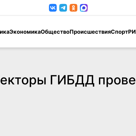
ика
Экономика
Общество
Происшествия
Спорт
РИ
пекторы ГИБДД пров