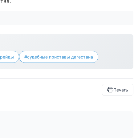
тва.
 рейды
#судебные приставы дагестана
Печать