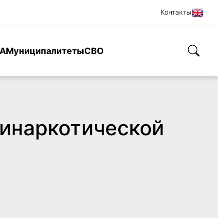
Контакты
А
Муниципалитеты
СВО
тинаркотической