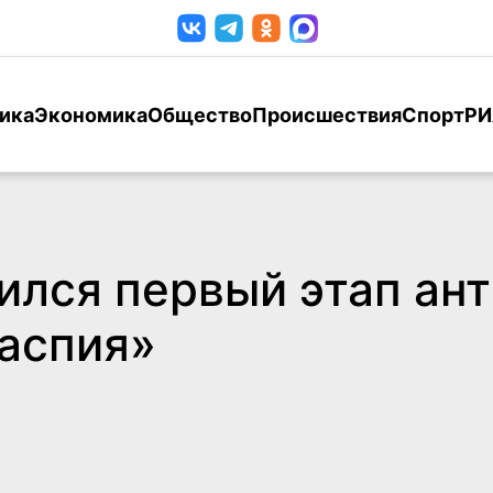
ика
Экономика
Общество
Происшествия
Спорт
РИ
ился первый этап ан
аспия»