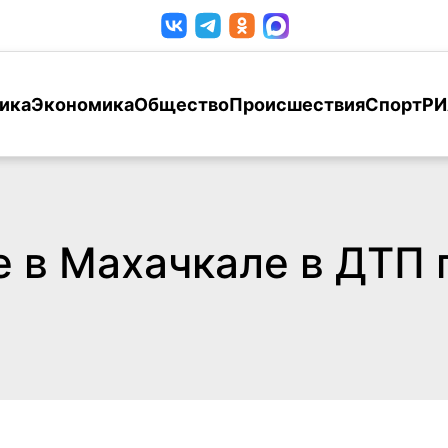
ика
Экономика
Общество
Происшествия
Спорт
РИ
е в Махачкале в ДТП 