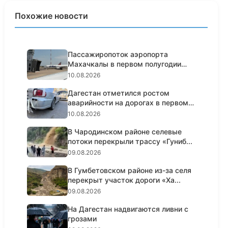
Похожие новости
Пассажиропоток аэропорта
Махачкалы в первом полугодии
вырос...
10.08.2026
Дагестан отметился ростом
аварийности на дорогах в первом
по...
10.08.2026
В Чародинском районе селевые
потоки перекрыли трассу «Гуниб...
09.08.2026
В Гумбетовском районе из-за селя
перекрыт участок дороги «Ха...
09.08.2026
На Дагестан надвигаются ливни с
грозами