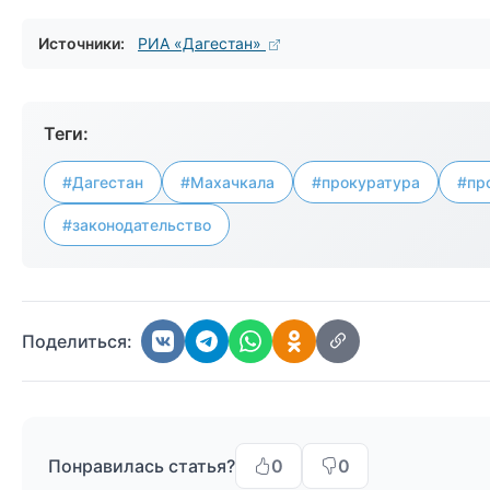
Источники:
РИА «Дагестан»
Теги:
#Дагестан
#Махачкала
#прокуратура
#пр
#законодательство
Поделиться:
Понравилась статья?
0
0