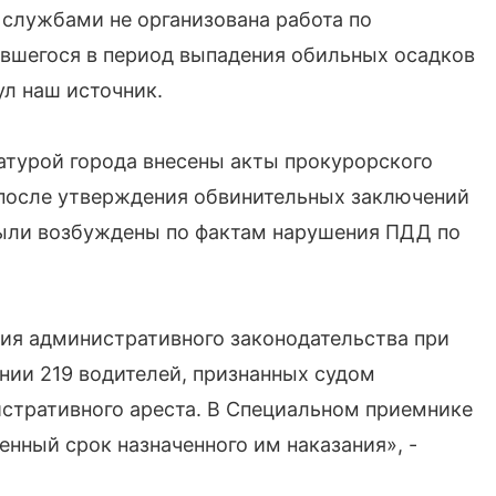
службами не организована работа по
авшегося в период выпадения обильных осадков
ул наш источник.
турой города внесены акты прокурорского
а после утверждения обвинительных заключений
 были возбуждены по фактам нарушения ПДД по
ния административного законодательства при
нии 219 водителей, признанных судом
истративного ареста. В Специальном приемнике
нный срок назначенного им наказания», -