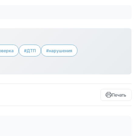
оверка
#ДТП
#нарушения
Печать