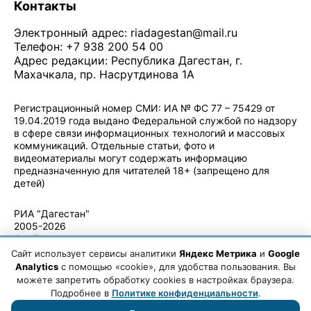
Контакты
Электронный адрес:
riadagestan@mail.ru
Телефон: +7 938 200 54 00
Адрес редакции: Республика Дагестан, г.
Махачкала, пр. Насрутдинова 1А
Регистрационный номер СМИ: ИА № ФС 77 – 75429 от
19.04.2019 года выдано Федеральной службой по надзору
в сфере связи информационных технологий и массовых
коммуникаций. Отдельные статьи, фото и
видеоматериалы могут содержать информацию
предназначенную для читателей 18+ (запрещено для
детей)
Политика конфиденциальности
·
Согласие на обработку ПДн
РИА "Дагестан"
2005-2026
© - Правила
использования
Сайт использует сервисы аналитики
Яндекс Метрика
и
Google
материалов.
Analytics
с помощью «cookie», для удобства пользования. Вы
Авторские
можете запретить обработку cookies в настройках браузера.
права
Подробнее в
Политике конфиденциальности
.