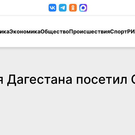
ика
Экономика
Общество
Происшествия
Спорт
РИ
 Дагестана посетил 