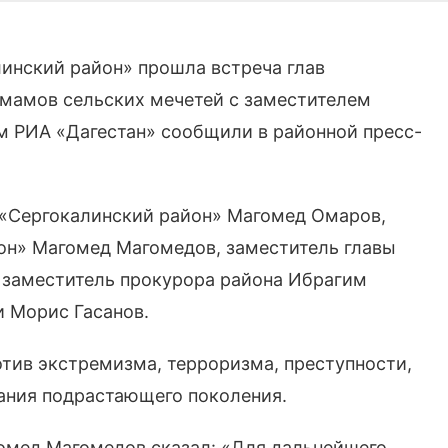
инский район» прошла встреча глав
имамов сельских мечетей с заместителем
 РИА «Дагестан» сообщили в районной пресс-
 «Сергокалинский район» Магомед Омаров,
он» Магомед Магомедов, заместитель главы
 заместитель прокурора района Ибрагим
и Морис Гасанов.
отив экстремизма, терроризма, преступности,
ания подрастающего поколения.
омед Магомедов сказал: «Для дальнейшего