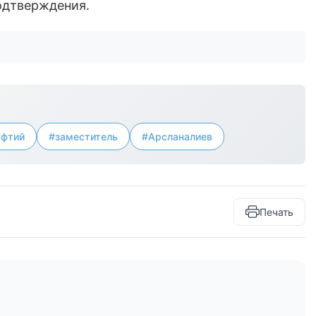
одтверждения.
фтий
#заместитель
#Арсланалиев
Печать