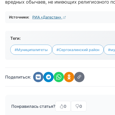
вредных обычаев, не имеющих религиозного п
Источники:
РИА «Дагестан»
Теги:
#Муниципалитеты
#Сергокалинский район
#му
Поделиться:
Понравилась статья?
0
0