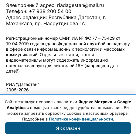
Электронный адрес:
riadagestan@mail.ru
Телефон: +7 938 200 54 00
Адрес редакции: Республика Дагестан, г.
Махачкала, пр. Насрутдинова 1А
Регистрационный номер СМИ: ИА № ФС 77 – 75429 от
19.04.2019 года выдано Федеральной службой по надзору
в сфере связи информационных технологий и массовых
коммуникаций. Отдельные статьи, фото и
видеоматериалы могут содержать информацию
предназначенную для читателей 18+ (запрещено для
детей)
Политика конфиденциальности
·
Согласие на обработку ПДн
РИА "Дагестан"
2005-2026
© - Правила
использования
Сайт использует сервисы аналитики
Яндекс Метрика
и
Google
материалов.
Analytics
с помощью «cookie», для удобства пользования. Вы
Авторские
можете запретить обработку cookies в настройках браузера.
права
Подробнее в
Политике конфиденциальности
.
Я согласен