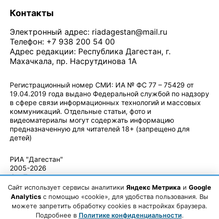
Контакты
Электронный адрес:
riadagestan@mail.ru
Телефон: +7 938 200 54 00
Адрес редакции: Республика Дагестан, г.
Махачкала, пр. Насрутдинова 1А
Регистрационный номер СМИ: ИА № ФС 77 – 75429 от
19.04.2019 года выдано Федеральной службой по надзору
в сфере связи информационных технологий и массовых
коммуникаций. Отдельные статьи, фото и
видеоматериалы могут содержать информацию
предназначенную для читателей 18+ (запрещено для
детей)
Политика конфиденциальности
·
Согласие на обработку ПДн
РИА "Дагестан"
2005-2026
© - Правила
использования
Сайт использует сервисы аналитики
Яндекс Метрика
и
Google
материалов.
Analytics
с помощью «cookie», для удобства пользования. Вы
Авторские
можете запретить обработку cookies в настройках браузера.
права
Подробнее в
Политике конфиденциальности
.