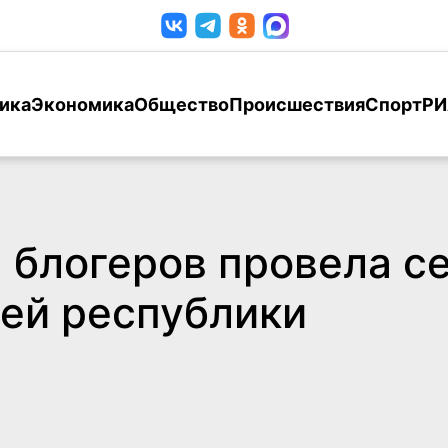
ика
Экономика
Общество
Происшествия
Спорт
РИ
 блогеров провела с
ей республики