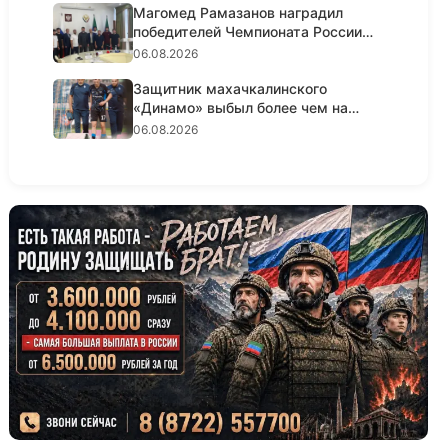
Магомед Рамазанов наградил
победителей Чемпионата России
по...
06.08.2026
Защитник махачкалинского
«Динамо» выбыл более чем на
полгода...
06.08.2026