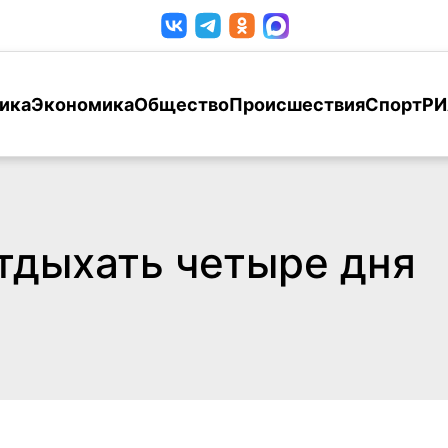
ика
Экономика
Общество
Происшествия
Спорт
РИ
тдыхать четыре дня