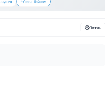
раздник
#Ураза-байрам
Печать