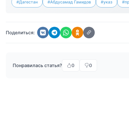
#Дагестан
#Абдусамад Гамидов
#указ
#п
Поделиться:
Понравилась статья?
0
0