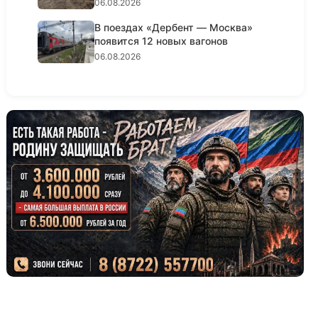
водоснабжени...
06.08.2026
В поездах «Дербент — Москва»
появится 12 новых вагонов
06.08.2026