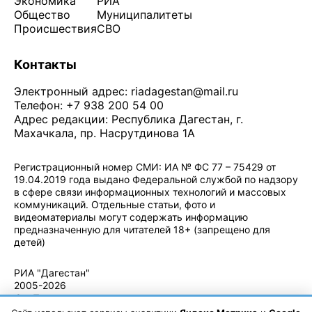
Экономика
РИА
Общество
Муниципалитеты
Происшествия
СВО
Контакты
Электронный адрес:
riadagestan@mail.ru
Телефон: +7 938 200 54 00
Адрес редакции: Республика Дагестан, г.
Махачкала, пр. Насрутдинова 1А
Регистрационный номер СМИ: ИА № ФС 77 – 75429 от
19.04.2019 года выдано Федеральной службой по надзору
в сфере связи информационных технологий и массовых
коммуникаций. Отдельные статьи, фото и
видеоматериалы могут содержать информацию
предназначенную для читателей 18+ (запрещено для
детей)
Политика конфиденциальности
·
Согласие на обработку ПДн
РИА "Дагестан"
2005-2026
© - Правила
использования