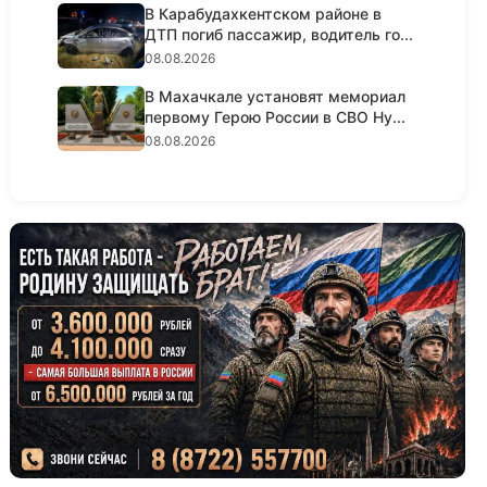
В Карабудахкентском районе в
ДТП погиб пассажир, водитель го...
08.08.2026
В Махачкале установят мемориал
первому Герою России в СВО Ну...
08.08.2026