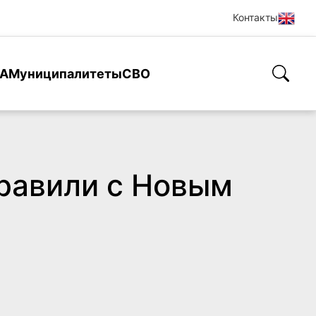
Контакты
А
Муниципалитеты
СВО
равили с Новым