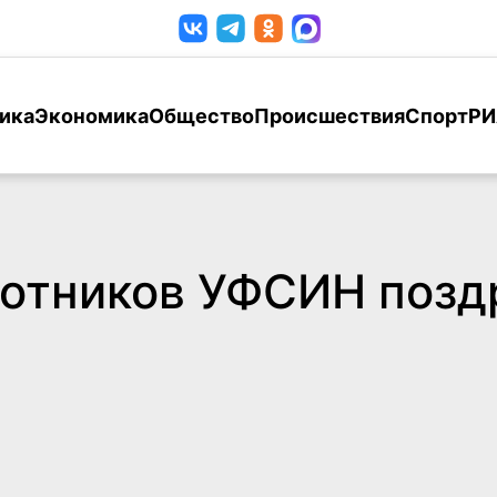
ика
Экономика
Общество
Происшествия
Спорт
РИ
ботников УФСИН позд