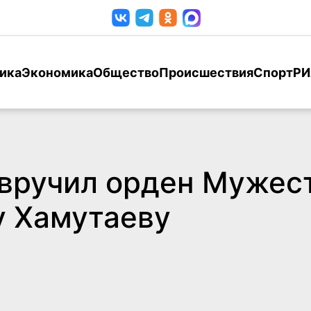
ика
Экономика
Общество
Происшествия
Спорт
РИ
вручил орден Мужест
у Хамутаеву