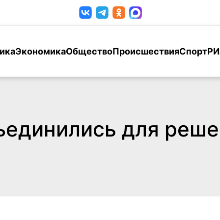
ика
Экономика
Общество
Происшествия
Спорт
РИ
ъединились для реше