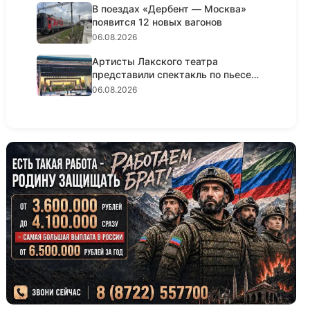
В поездах «Дербент — Москва»
появится 12 новых вагонов
06.08.2026
Артисты Лакского театра
представили спектакль по пьесе
Шексп...
06.08.2026