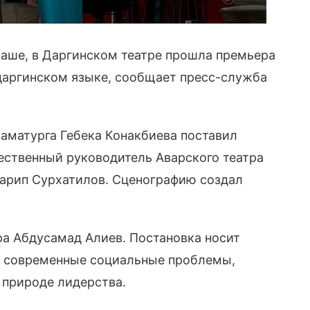
аше, в Даргинском театре прошла премьера
даргинском языке, сообщает пресс-служба
раматурга Гебека Конакбиева поставил
ственный руководитель Аварского театра
дарип Сурхатилов. Сценографию создал
ра Абдусамад Алиев. Постановка носит
ет современные социальные проблемы,
и природе лидерства.