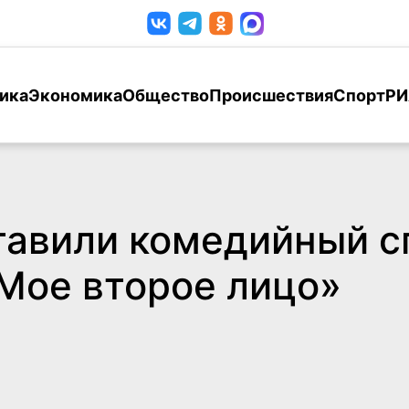
ика
Экономика
Общество
Происшествия
Спорт
РИ
тавили комедийный с
Мое второе лицо»