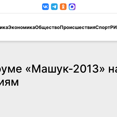
ика
Экономика
Общество
Происшествия
Спорт
РИ
уме «Машук-2013» на
иям