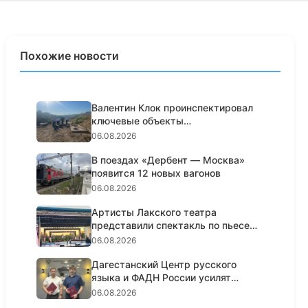
Похожие новости
Валентин Клок проинспектировал
ключевые объекты
водоснабжени...
06.08.2026
В поездах «Дербент — Москва»
появится 12 новых вагонов
06.08.2026
Артисты Лакского театра
представили спектакль по пьесе
Шексп...
06.08.2026
Дагестанский Центр русского
языка и ФАДН России усилят
работ...
06.08.2026