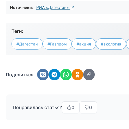
Источники:
РИА «Дагестан»
Теги:
#Дагестан
#Газпром
#акция
#экология
Поделиться:
Понравилась статья?
0
0