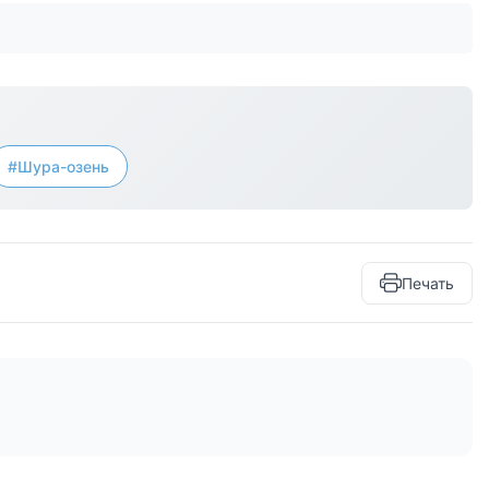
#Шура-озень
Печать