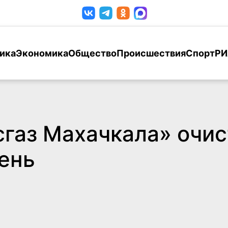
ика
Экономика
Общество
Происшествия
Спорт
РИ
газ Махачкала» очис
ень