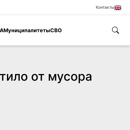
Контакты
А
Муниципалитеты
СВО
тило от мусора