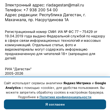
Электронный адрес:
riadagestan@mail.ru
Телефон: +7 938 200 54 00
Адрес редакции: Республика Дагестан, г.
Махачкала, пр. Насрутдинова 1А
Регистрационный номер СМИ: ИА № ФС 77 – 75429 от
19.04.2019 года выдано Федеральной службой по надзору
в сфере связи информационных технологий и массовых
коммуникаций. Отдельные статьи, фото и
видеоматериалы могут содержать информацию
предназначенную для читателей 18+ (запрещено для
детей)
Политика конфиденциальности
·
Согласие на обработку ПДн
РИА "Дагестан"
2005-2026
© - Правила
использования
Сайт использует сервисы аналитики
Яндекс Метрика
и
Google
материалов.
Analytics
с помощью «cookie», для удобства пользования. Вы
Авторские
можете запретить обработку cookies в настройках браузера.
права
Подробнее в
Политике конфиденциальности
.
Я согласен