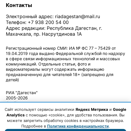
Контакты
Электронный адрес:
riadagestan@mail.ru
Телефон: +7 938 200 54 00
Адрес редакции: Республика Дагестан, г.
Махачкала, пр. Насрутдинова 1А
Регистрационный номер СМИ: ИА № ФС 77 – 75429 от
19.04.2019 года выдано Федеральной службой по надзору
в сфере связи информационных технологий и массовых
коммуникаций. Отдельные статьи, фото и
видеоматериалы могут содержать информацию
предназначенную для читателей 18+ (запрещено для
детей)
Политика конфиденциальности
·
Согласие на обработку ПДн
РИА "Дагестан"
2005-2026
© - Правила
использования
Сайт использует сервисы аналитики
Яндекс Метрика
и
Google
материалов.
Analytics
с помощью «cookie», для удобства пользования. Вы
Авторские
можете запретить обработку cookies в настройках браузера.
права
Подробнее в
Политике конфиденциальности
.