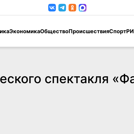
ика
Экономика
Общество
Происшествия
Спорт
РИ
еского спектакля «Ф