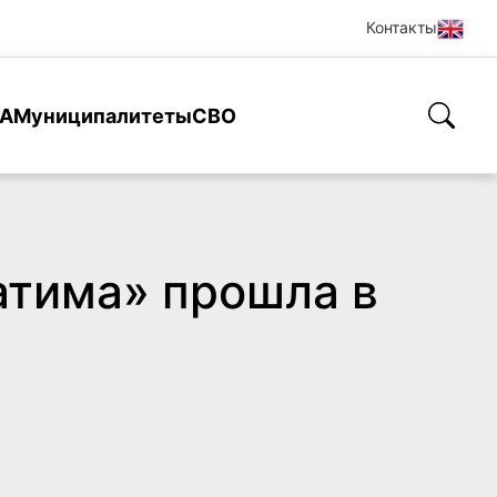
Контакты
А
Муниципалитеты
СВО
атима» прошла в