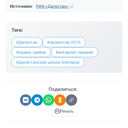
Источники:
РИА «Дагестан»
Теги:
#Дагестан
#прометей-2013
#прием заявок
#интернет-премия
#Дагестанская школа блогеров
Поделиться:
Печать