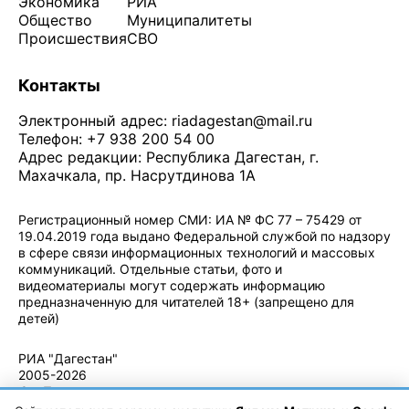
Экономика
РИА
Общество
Муниципалитеты
Происшествия
СВО
Контакты
Электронный адрес:
riadagestan@mail.ru
Телефон: +7 938 200 54 00
Адрес редакции: Республика Дагестан, г.
Махачкала, пр. Насрутдинова 1А
Регистрационный номер СМИ: ИА № ФС 77 – 75429 от
19.04.2019 года выдано Федеральной службой по надзору
в сфере связи информационных технологий и массовых
коммуникаций. Отдельные статьи, фото и
видеоматериалы могут содержать информацию
предназначенную для читателей 18+ (запрещено для
детей)
Политика конфиденциальности
·
Согласие на обработку ПДн
РИА "Дагестан"
2005-2026
© - Правила
использования